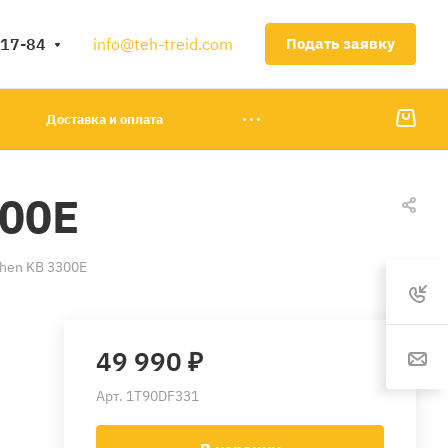
-17-84
info@teh-treid.com
Подать заявку
Доставка и оплата
300E
hen KB 3300E
49 990 ₽
Арт.
1T90DF331
7