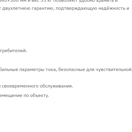
40×500 мм и вес 55 кг позволяют удобно хранить и
ет двухлетнюю гарантию, подтверждающую надёжность и
требителей.
абильные параметры тока, безопасные для чувствительной
и своевременного обслуживания.
емещение по объекту.