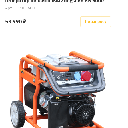
Генератор бензиновый Zongshen KB 6000
Арт.
1T90DF600
59 990 ₽
По запросу