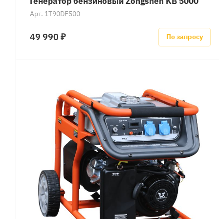
Генератор бензиновый Zongshen KB 5000
Арт.
1T90DF500
49 990 ₽
По запросу