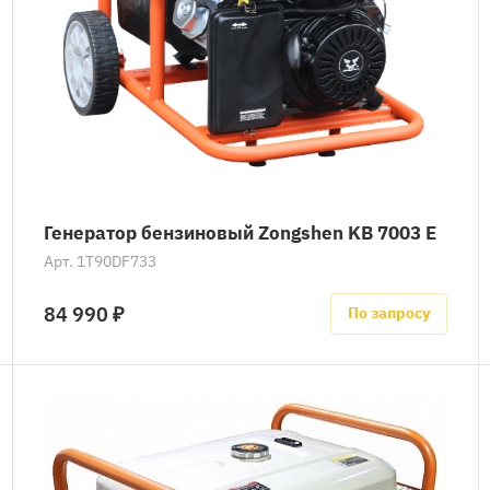
Генератор бензиновый Zongshen KB 7003 E
Арт.
1T90DF733
84 990 ₽
По запросу