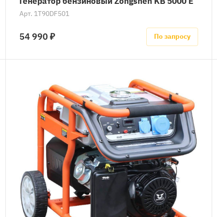
Генератор бензиновый Zongshen KB 5000 E
Арт.
1T90DF501
54 990 ₽
По запросу