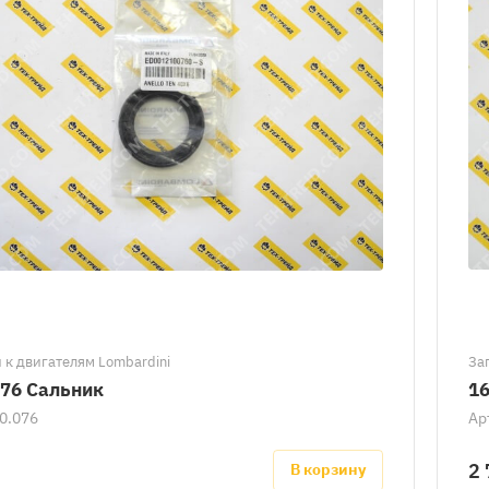
 к двигателям Lombardini
За
076 Сальник
16
0.076
Ар
2 
В корзину