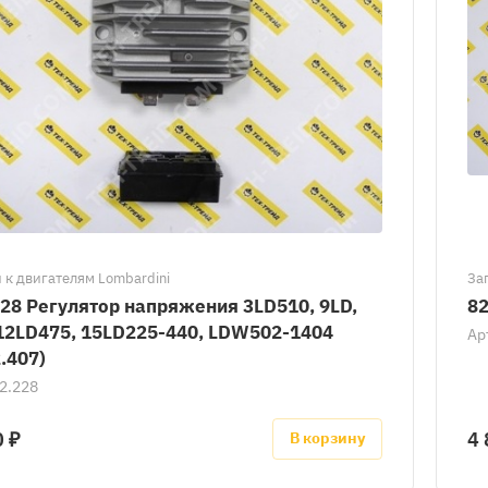
 к двигателям Lombardini
За
28 Регулятор напряжения 3LD510, 9LD,
82
 12LD475, 15LD225-440, LDW502-1404
Ар
.407)
2.228
0 ₽
4 
В корзину