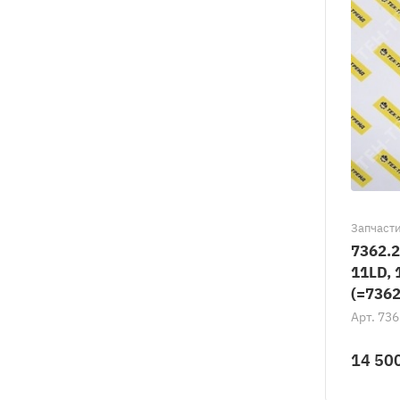
Запчасти
7362.2
11LD,
(=7362
Арт.
736
14 50