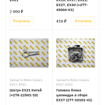
EX27, EX30 (=277-
45004-K1)
2 000 ₽
410 ₽
В корзину
В корзину
Запчасти Robin-Subaru
Запчасти Robin-Subaru
EX17, EX21
EX17, EX21
Шатун EX21 Китай
Головка блока
(=278-22501-10)
цилиндра в сборе
EX17 (277-10101-41)