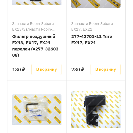
Запчасти Robin-Subaru
Запчасти Robin-Subaru
EX13/Запчасти Robin-
EX17, EX21
Subaru EX17, EX21
Фильтр воздушный
277-42701-11 Тяга
EX13, EX17, EX21
EX17, EX21
поролон (=277-32603-
08)
180 ₽
280 ₽
В корзину
В корзину