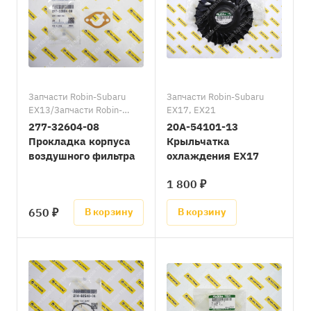
Запчасти Robin-Subaru
Запчасти Robin-Subaru
EX13/Запчасти Robin-
EX17, EX21
Subaru EX17, EX21
277-32604-08
20A-54101-13
Прокладка корпуса
Крыльчатка
воздушного фильтра
охлаждения EX17
1 800 ₽
650 ₽
В корзину
В корзину