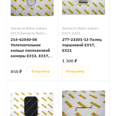
Запчасти Robin-Subaru
Запчасти Robin-Subaru
EX13/Запчасти Robin-
EX17, EX21
Subaru EX17, EX21
214-62540-08
277-23301-13 Палец
Уплотнительное
поршневой EX17,
кольцо поплавковой
EX21
камеры EX13, EX17,
1 300 ₽
EX21
850 ₽
В корзину
В корзину