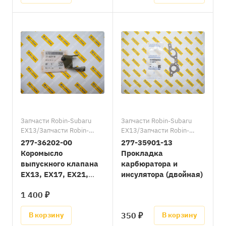
Запчасти Robin-Subaru
Запчасти Robin-Subaru
EX13/Запчасти Robin-
EX13/Запчасти Robin-
Subaru EX17, EX21/
Subaru EX17, EX21
277-36202-00
277-35901-13
Запчасти Robin-Subaru
Коромысло
Прокладка
EX27
выпускного клапана
карбюратора и
EX13, EX17, EX21,
инсулятора (двойная)
EX27
1 400 ₽
350 ₽
В корзину
В корзину