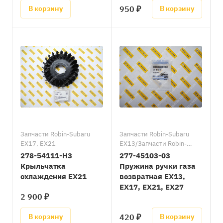
950 ₽
В корзину
В корзину
Запчасти Robin-Subaru
Запчасти Robin-Subaru
EX17, EX21
EX13/Запчасти Robin-
Subaru EX17, EX21/
278-54111-H3
277-45103-03
Запчасти Robin-Subaru
Крыльчатка
Пружина ручки газа
EX27
охлаждения EX21
возвратная EX13,
EX17, EX21, EX27
2 900 ₽
420 ₽
В корзину
В корзину