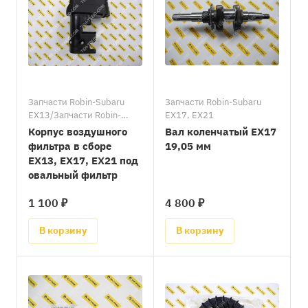
Запчасти Robin-Subaru
Запчасти Robin-Subaru
EX13/Запчасти Robin-
EX17, EX21
Subaru EX17, EX21
Корпус воздушного
Вал коленчатый EX17
фильтра в сборе
19,05 мм
EX13, EX17, EX21 под
овальный фильтр
1 100 ₽
4 800 ₽
В корзину
В корзину