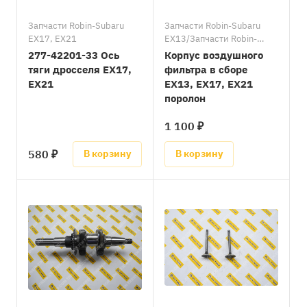
Запчасти Robin-Subaru
Запчасти Robin-Subaru
EX17, EX21
EX13/Запчасти Robin-
Subaru EX17, EX21
277-42201-33 Ось
Корпус воздушного
тяги дросселя EX17,
фильтра в сборе
EX21
EX13, EX17, EX21
поролон
1 100 ₽
580 ₽
В корзину
В корзину