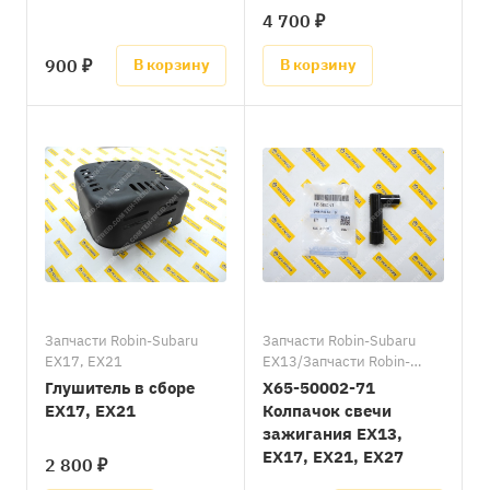
4 700 ₽
900 ₽
В корзину
В корзину
Запчасти Robin-Subaru
Запчасти Robin-Subaru
EX17, EX21
EX13/Запчасти Robin-
Subaru EX17, EX21/
Глушитель в сборе
X65-50002-71
Запчасти Robin-Subaru
EX17, EX21
Колпачок свечи
EX27
зажигания EX13,
EX17, EX21, EX27
2 800 ₽