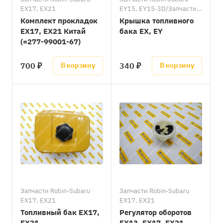
EX17, EX21
EY15, EY15-3D/Запчасти
Robin Subaru EY20, EY20-
Комплект прокладок
Крышка топливного
3D/Запчасти Robin-Subaru
EX17, EX21 Китай
бака EX, EY
EX13/Запчасти Robin-
(=277-99001-67)
Subaru EX17, EX21/
Запчасти Robin-Subaru
700 ₽
340 ₽
В корзину
В корзину
EX27/Запчасти Robin
Subaru EX35, EX40
Запчасти Robin-Subaru
Запчасти Robin-Subaru
EX17, EX21
EX17, EX21
Топливный бак EX17,
Регулятор оборотов
EX21
EX13, EX17, EX21,