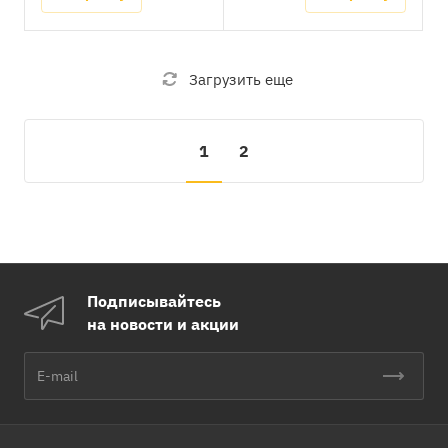
пушке EC55/Запчасти к
Oklima/Запасные части
тепловой пушке EC85/
SE80 Oklima/Запасные
Запасные части SD70/
части SE120 Oklima
Запасные части SD130
Загрузить еще
Oklima/Запасные части
SD170 Oklima/Запасные
части SD240 Oklima/
1
2
Запасные части SD380
Oklima/Запасные части
SE80 Oklima/Запасные
части SE120 Oklima/
Запасные части SE200
Oklima/Запасные части
SE300 Oklima
Подписывайтесь
на новости и акции