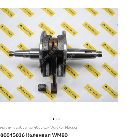
пчасти к вибротрамбовкам Wacker Neuson
000045036 Коленвал WM80