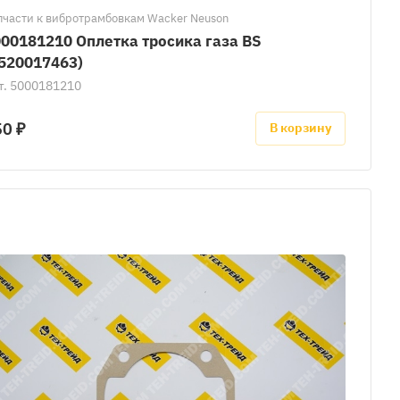
пчасти к вибротрамбовкам Wacker Neuson
00181210 Оплетка тросика газа BS
520017463)
т.
5000181210
50 ₽
В корзину