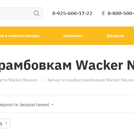
8-925-600-17-22
8-800-500
ти и комплектующие
Компания
Дилерам
трамбовкам Wacker 
—
асти Wacker Neuson
Запчасти к вибротрамбовкам Wacker Neuso
лярности (возрастание)
д