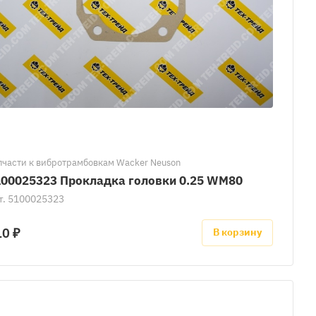
пчасти к вибротрамбовкам Wacker Neuson
100025323 Прокладка головки 0.25 WM80
т.
5100025323
10 ₽
В корзину