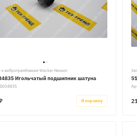
 к вибротрамбовкам Wacker Neuson
За
34835 Игольчатый подшипник шатуна
5
0034835
Ар
₽
2
В корзину