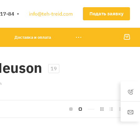
-17-84
info@teh-treid.com
Подать заявку
Доставка и оплата
Neuson
19
n