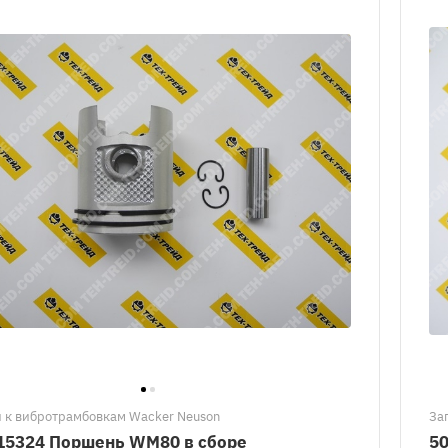
 к вибротрамбовкам Wacker Neuson
За
15324 Поршень WM80 в сборе
5