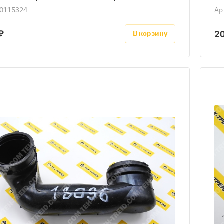
0115324
Ар
₽
20
В корзину