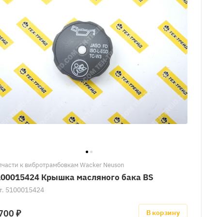
пчасти к вибротрамбовкам Wacker Neuson
100015424 Крышка масляного бака BS
т.
5100015424
700 ₽
В корзину