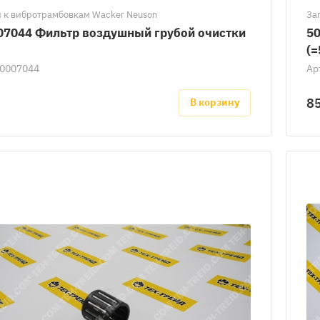
 к вибротрамбовкам Wacker Neuson
За
07044 Фильтр воздушный грубой очистки
50
(=
0007044
Ар
8
В корзину