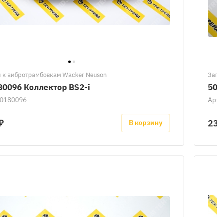
 к вибротрамбовкам Wacker Neuson
За
80096 Коллектор BS2-i
50
0180096
Ар
₽
2
В корзину