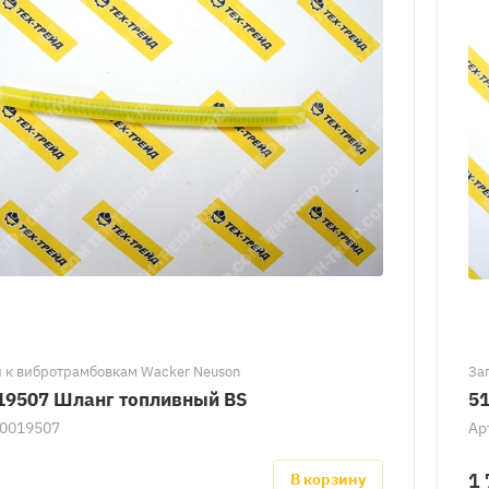
 к вибротрамбовкам Wacker Neuson
За
19507 Шланг топливный BS
5
0019507
Ар
1 
В корзину