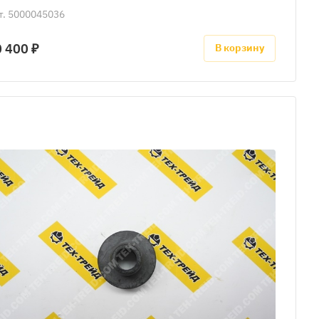
т.
5000045036
 400 ₽
В корзину