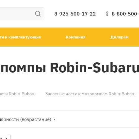
8-925-600-17-22
8-800-500
ти и комплектующие
Компания
Дилерам
опомпы Robin-Subar
—
асти Robin-Subaru
Запасные части к мотопомпам Robin-Subaru
лярности (возрастание)
д