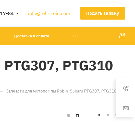
-17-84
info@teh-treid.com
Подать заявку
Доставка и оплата
u PTG307, PTG310
—
Запчасти для мотопомпы Robin-Subaru PTG307, PTG310