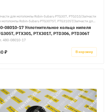
пчасти для мотопомпы Robin-Subaru PTG307, PTG310/Запчасти
я мотопомпы Robin-Subaru PTG307ST, PTG310ST/Запчасти для
топомпы Robin-Subaru PTG305T/Запчасти для мотопомпы
0-08010-17 Уплотнительное кольцо нипеля
bin-Subaru PTX301/Запчасти для мотопомпы Robin-Subaru
G305T, PTX301, PTX301T, PTD306, PTD306T
X301T/Запчасти для мотопомпы Robin-Subaru PTD306/
т.
480-08010-17
пчасти для мотопомпы Robin-Subaru PTD306T/Запасные части к
топомпам Robin-Subaru
80 ₽
В корзину