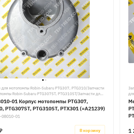
 для мотопомпы Robin-Subaru PTG307, PTG310/Запчасти
За
помпы Robin-Subaru PTG307ST, PTG310ST/Запчасти для
дл
пы Robin-Subaru PTX301/Запасные части к мотопомпам
мо
8010-01 Корпус мотопомпы PTG307,
М
baru
Su
0, PTG307ST, PTG310ST, PTX301 (=A21239)
PT
За
PT
-08010-01
₽
1 
В корзину