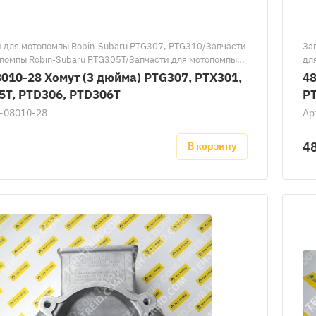
 для мотопомпы Robin-Subaru PTG307, PTG310/Запчасти
За
помпы Robin-Subaru PTG305T/Запчасти для мотопомпы
дл
baru PTX301/Запчасти для мотопомпы Robin-Subaru
мо
010-28 Хомут (3 дюйма) PTG307, PTX301,
48
Запчасти для мотопомпы Robin-Subaru PTD306T/
Ro
5T, PTD306, PTD306T
PT
 части к мотопомпам Robin-Subaru
PT
-08010-28
Ар
За
мо
4
В корзину