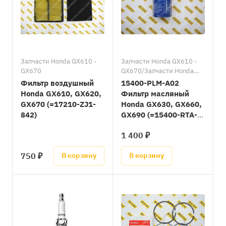
Запчасти Honda GX610 -
Запчасти Honda GX610 -
GX670
GX670/Запчасти Honda
GX630 - GX690
Фильтр воздушный
15400-PLM-A02
Honda GX610, GX620,
Фильтр масляный
GX670 (=17210-ZJ1-
Honda GX630, GX660,
842)
GX690 (=15400-RTA-
003)
1 400 ₽
750 ₽
В корзину
В корзину