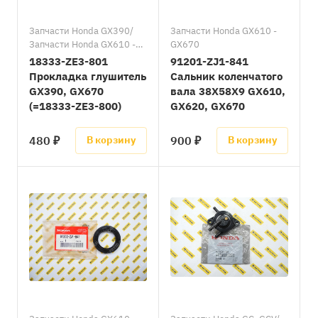
Запчасти Honda GX390/
Запчасти Honda GX610 -
Запчасти Honda GX610 -
GX670
GX670/Запчасти Honda
18333-ZE3-801
91201-ZJ1-841
GX630 - GX690
Прокладка глушитель
Сальник коленчатого
GX390, GX670
вала 38X58X9 GX610,
(=18333-ZE3-800)
GX620, GX670
480 ₽
900 ₽
В корзину
В корзину