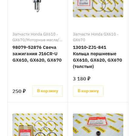
Запчасти Honda GX610 -
Запчасти Honda GX610 -
GX670/Моторные масла/
GX670
Свечи зажигания
98079-52876 Свеча
13010-ZJ1-841
зажигания J16CR-U
Кольца поршневые
GX610, GX620, GX670
GX610, GX620, GX670
(толстые)
3 180 ₽
250 ₽
В корзину
В корзину