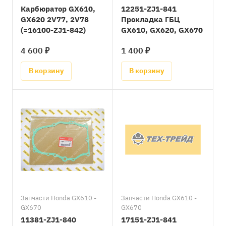
Карбюратор GX610,
12251-ZJ1-841
GX620 2V77, 2V78
Прокладка ГБЦ
(=16100-ZJ1-842)
GX610, GX620, GX670
4 600 ₽
1 400 ₽
В корзину
В корзину
Запчасти Honda GX610 -
Запчасти Honda GX610 -
GX670
GX670
11381-ZJ1-840
17151-ZJ1-841