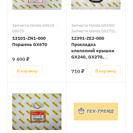
Запчасти Honda GX610 -
Запчасти Honda GX240/
GX670
Запчасти Honda GX270/
Запчасти Honda GX340/
13101-ZN1-000
12391-ZE2-000
Запчасти Honda GX390/
Поршень GX670
Прокладка
Запчасти Honda GX610 -
клапанной крышки
GX670
GX240, GX270,
9 400 ₽
GX340, GX390, GX670
(=12391-ZE2-020)
710 ₽
В корзину
В корзину