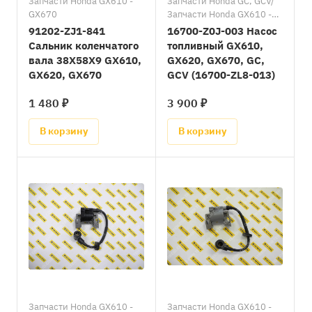
Запчасти Honda GX610 -
Запчасти Honda GC, GCV/
GX670
Запчасти Honda GX610 -
GX670
91202-ZJ1-841
16700-Z0J-003 Насос
Сальник коленчатого
топливный GX610,
вала 38X58X9 GX610,
GX620, GX670, GC,
GX620, GX670
GCV (16700-ZL8-013)
1 480 ₽
3 900 ₽
В корзину
В корзину
Запчасти Honda GX610 -
Запчасти Honda GX610 -