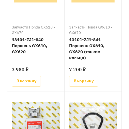
Запчасти Honda GX610 -
Запчасти Honda GX610 -
GX670
GX670
13101-ZJ1-840
13101-ZJ1-841
Поршень GX610,
Поршень GX610,
GX620
GX620 (тонкие
кольца)
3 980 ₽
7 200 ₽
В корзину
В корзину