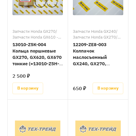
Запчасти Honda GX270/
Запчасти Honda GX240/
Запчасти Honda GX610 -
Запчасти Honda GX270/
GX670
Запчасти Honda GX340/
13010-Z5K-004
12209-ZE8-003
Запчасти Honda GX390/
Кольца поршневые
Колпачок
Запчасти Honda GXV390/
GX270, GX620, GX670
маслосъемный
Запчасти Honda GX610 -
тонкие (=13010-Z5H-
GX240, GX270,
GX670
004)
GX340, GX390,
2 500 ₽
GX610, GX620,
GX670, GXV340,
650 ₽
В корзину
В корзину
GXV390