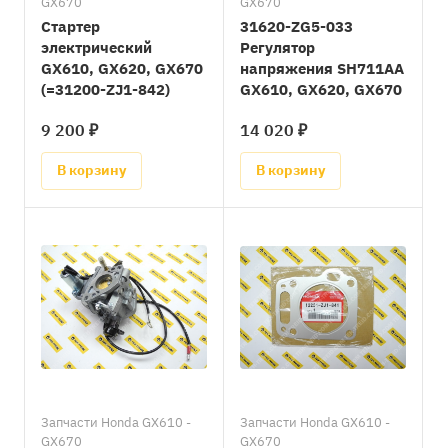
GX670
GX670
Стартер
31620-ZG5-033
электрический
Регулятор
GX610, GX620, GX670
напряжения SH711AA
(=31200-ZJ1-842)
GX610, GX620, GX670
9 200 ₽
14 020 ₽
В корзину
В корзину
Запчасти Honda GX610 -
Запчасти Honda GX610 -
GX670
GX670