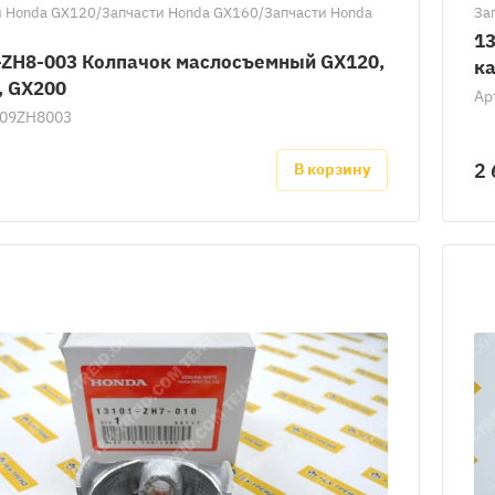
и Honda GX120/Запчасти Honda GX160/Запчасти Honda
За
13
-ZH8-003 Колпачок маслосъемный GX120,
ка
, GX200
Ар
09ZH8003
2 
В корзину