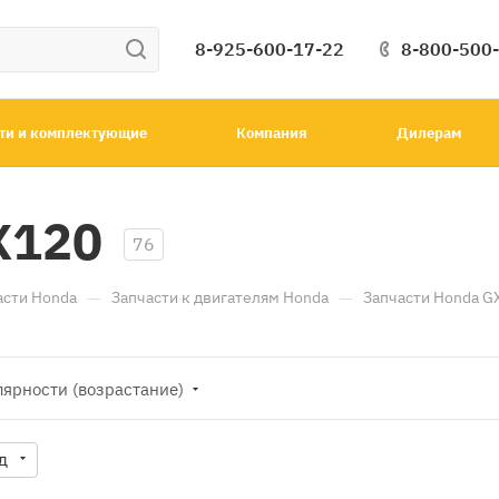
8-925-600-17-22
8-800-500
ти и комплектующие
Компания
Дилерам
X120
76
—
—
асти Honda
Запчасти к двигателям Honda
Запчасти Honda G
лярности (возрастание)
д