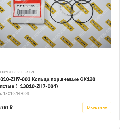
пчасти Honda GX120
3010-ZH7-003 Кольца поршневые GX120
лстые (=13010-ZH7-004)
т.
13010ZH7003
200 ₽
В корзину