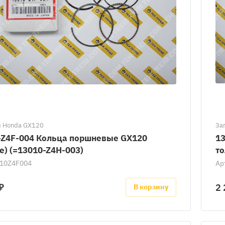
и Honda GX120
За
-Z4F-004 Кольца поршневые GX120
1
е) (=13010-Z4H-003)
то
10Z4F004
Ар
₽
2 
В корзину