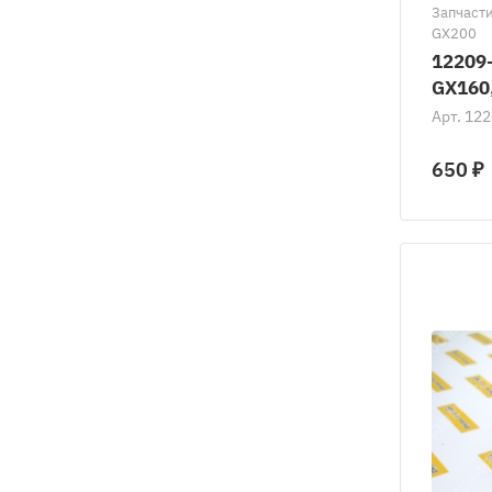
Запчаст
GX200
12209
GX160
Арт.
122
650 ₽