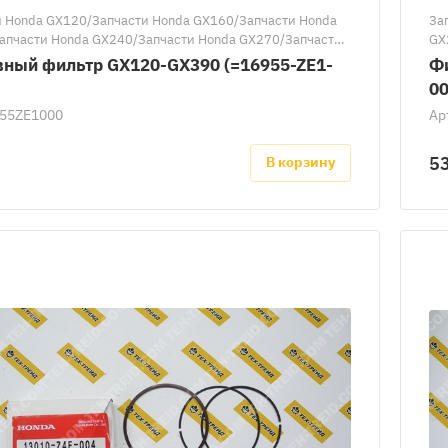
и Honda GX120/Запчасти Honda GX160/Запчасти Honda
За
апчасти Honda GX240/Запчасти Honda GX270/Запчасти
GX
X340/Запчасти Honda GX390
Ho
вный фильтр GX120-GX390 (=16955-ZE1-
Ф
00
55ZE1000
Ар
5
В корзину