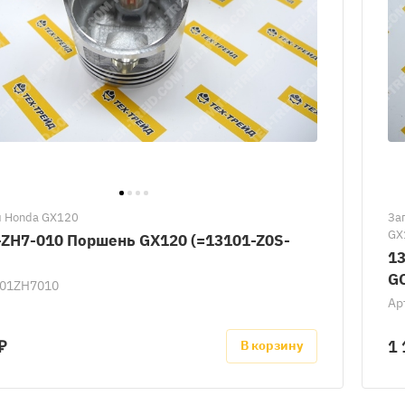
и Honda GX120
За
GX
-ZH7-010 Поршень GX120 (=13101-Z0S-
13
GC
01ZH7010
Ар
₽
1 
В корзину