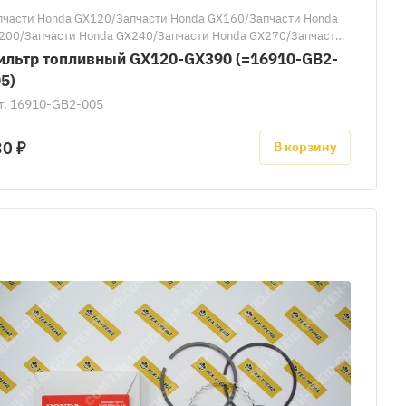
пчасти Honda GX120/Запчасти Honda GX160/Запчасти Honda
200/Запчасти Honda GX240/Запчасти Honda GX270/Запчасти
nda GX340/Запчасти Honda GX390
ильтр топливный GX120-GX390 (=16910-GB2-
5)
т.
16910-GB2-005
30 ₽
В корзину