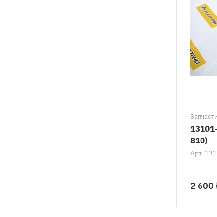
Запчаст
13101
810)
Арт.
131
2 600 