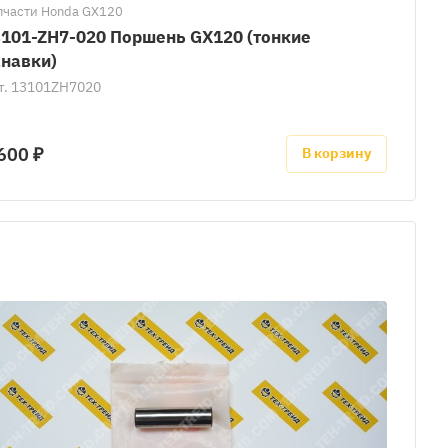
пчасти Honda GX120
101-ZH7-020 Поршень GX120 (тонкие
навки)
т.
13101ZH7020
600 ₽
В корзину