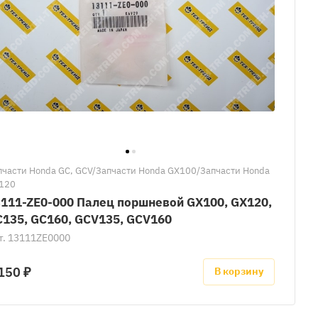
пчасти Honda GC, GCV/Запчасти Honda GX100/Запчасти Honda
120
111-ZE0-000 Палец поршневой GX100, GX120,
135, GC160, GCV135, GCV160
т.
13111ZE0000
150 ₽
В корзину