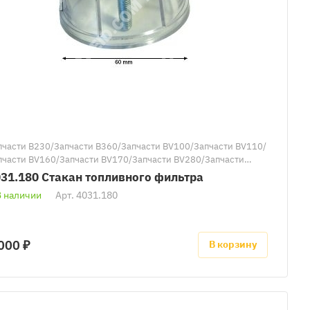
пчасти B230/Запчасти B360/Запчасти BV100/Запчасти BV110/
пчасти BV160/Запчасти BV170/Запчасти BV280/Запчасти
290/Запчасти к тепловым пушкам Master/Запчасти BV691/
31.180 Стакан топливного фильтра
пчасти BV470/Запчасти BV690/Запчасти BV471
В наличии
Арт.
4031.180
000 ₽
В корзину