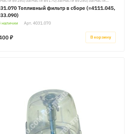
пчасти BV160/Запчасти BV170/Запчасти BV280/Запчасти
290/Запчасти к тепловым пушкам Master/Запчасти BV691/
31.070 Топливный фильтр в сборе (=4111.045,
пчасти BV470/Запчасти BV690/Запчасти BV471
33.090)
В наличии
Арт.
4031.070
400 ₽
В корзину