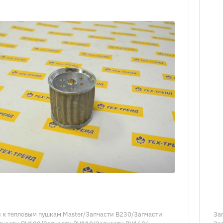
 к тепловым пушкам Master/Запчасти B230/Запчасти
За