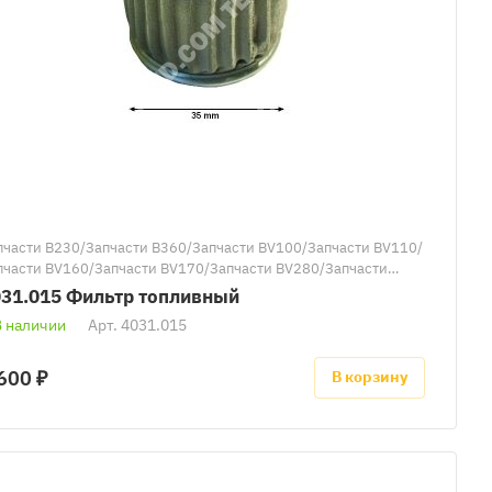
пчасти B230/Запчасти B360/Запчасти BV100/Запчасти BV110/
пчасти BV160/Запчасти BV170/Запчасти BV280/Запчасти
290/Запчасти к тепловым пушкам Master/Запчасти BV470/
31.015 Фильтр топливный
пчасти BV690
В наличии
Арт.
4031.015
600 ₽
В корзину