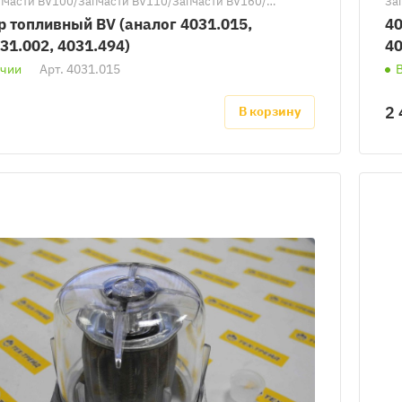
пчасти BV100/Запчасти BV110/Запчасти BV160/
За
и BV170/Запчасти BV280/Запчасти BV290/Запчасти
BV
 топливный BV (аналог 4031.015,
40
апчасти BV690
За
31.002, 4031.494)
40
ичии
Арт.
4031.015
2 
В корзину