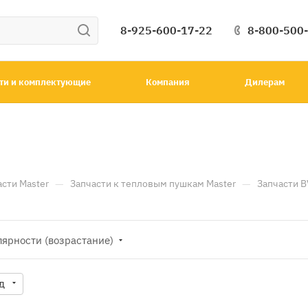
8-925-600-17-22
8-800-500
ти и комплектующие
Компания
Дилерам
—
—
асти Master
Запчасти к тепловым пушкам Master
Запчасти 
лярности (возрастание)
д