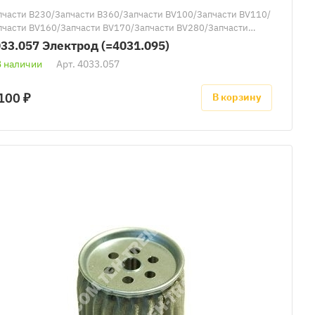
пчасти B230/Запчасти B360/Запчасти BV100/Запчасти BV110/
пчасти BV160/Запчасти BV170/Запчасти BV280/Запчасти
290/Запчасти к тепловым пушкам Master
33.057 Электрод (=4031.095)
В наличии
Арт.
4033.057
100 ₽
В корзину