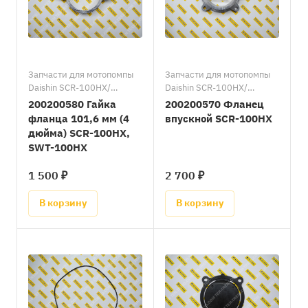
Запчасти для мотопомпы
Запчасти для мотопомпы
Daishin SCR-100HX/
Daishin SCR-100HX/
Запчасти для мотопомпы
Запасные части к
200200580 Гайка
200200570 Фланец
Daishin SWT-100HX/
мотопомпам Daishin
фланца 101,6 мм (4
впускной SCR-100HX
Запасные части к
дюйма) SCR-100HX,
мотопомпам Daishin
SWT-100HX
1 500 ₽
2 700 ₽
В корзину
В корзину