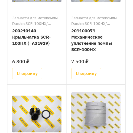
Запчасти для мотопомпы
Запчасти для мотопомпы
Daishin SCR-100HX/
Daishin SCR-100HX/
Запасные части к
Запасные части к
200210140
201100071
мотопомпам Daishin
мотопомпам Daishin
Крыльчатка SCR-
Механическое
100HX (=A31929)
уплотнение помпы
SCR-100HX
6 800 ₽
7 500 ₽
В корзину
В корзину