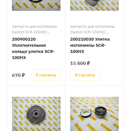
Запчасти для мотопомпы
Запчасти для мотопомпы
Daishin SCR-100HX/
Daishin SCR-100HX/
Запасные части к
Запасные части к
200900220
200210030 Улитка
мотопомпам Daishin
мотопомпам Daishin
Уплотнительное
мотопомпы SCR-
кольцо улитки SCR-
100HX
100HX
15 800 ₽
670 ₽
В корзину
В корзину