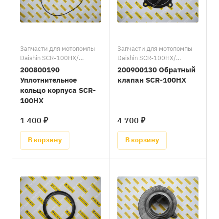
Запчасти для мотопомпы
Запчасти для мотопомпы
Daishin SCR-100HX/
Daishin SCR-100HX/
Запасные части к
Запасные части к
200800190
200900130 Обратный
мотопомпам Daishin
мотопомпам Daishin
Уплотнительное
клапан SCR-100HX
кольцо корпуса SCR-
100HX
1 400 ₽
4 700 ₽
В корзину
В корзину