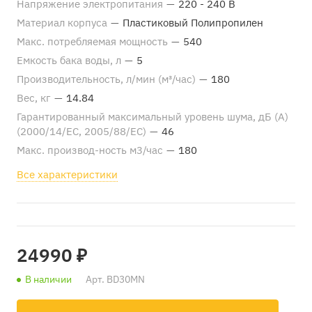
Напряжение электропитания
—
220 - 240 В
Материал корпуса
—
Пластиковый Полипропилен
Макс. потребляемая мощность
—
540
Емкость бака воды, л
—
5
Производительность, л/мин (м³/час)
—
180
Вес, кг
—
14.84
Гарантированный максимальный уровень шума, дБ (А)
(2000/14/EC, 2005/88/EC)
—
46
Макс. производ-ность м3/час
—
180
Все характеристики
24990 ₽
В наличии
Арт.
BD30MN