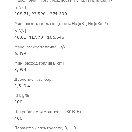
Макс. номин. тепл. мощность, Hs [кВт] Hs [кКал/ч -
БТУ/ч]
108,71, 93.590 - 371.390
Мин. номин. тепл. мощность, Hs [кВт] Hs [кКал/ч -
БТУ/ч]
48,81, 41.970 - 166.545
Макс. расход топлива, кг/ч
6,899
Мин. расход топлива, кг/ч
3,094
Давление газа, бар
1,5÷0,4
КПД, %
100
Потребляемая мощность 230 В, Вт
400
Параметры электросети, В, ~, Гц