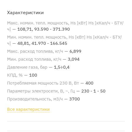
Характеристики
Макс. номин. тепл. мощность, Hs [кВт] Hs [кКал/ч - БТУ/
ч]
—
108,71, 93.590 - 371.390
Мин. номин. тепл. мощность, Hs [кВт] Hs [кКал/ч - БТУ/
ч]
—
48,81, 41.970 - 166.545
Макс. расход топлива, кг/ч
—
6,899
Мин. расход топлива, кг/ч
—
3,094
Давление газа, бар
—
1,5÷0,4
КПД, %
—
100
Потребляемая мощность 230 В, Вт
—
400
Параметры электросети, В, ~, Гц
—
230 - 1 - 50
Производительность, м3/ч
—
3700
Все характеристики