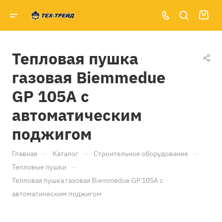
Тепловая пушка
газовая Biemmedue
GP 105A с
автоматическим
поджигом
—
—
—
Главная
Каталог
Строительное оборудование
—
Тепловые пушки
Тепловая пушка газовая Biemmedue GP 105A с
автоматическим поджигом