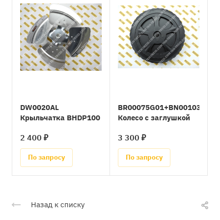
DW0020AL
BR00075G01+BN00103G01
Крыльчатка BHDP100
Колесо с заглушкой
2 400 ₽
3 300 ₽
По запросу
По запросу
Назад к списку