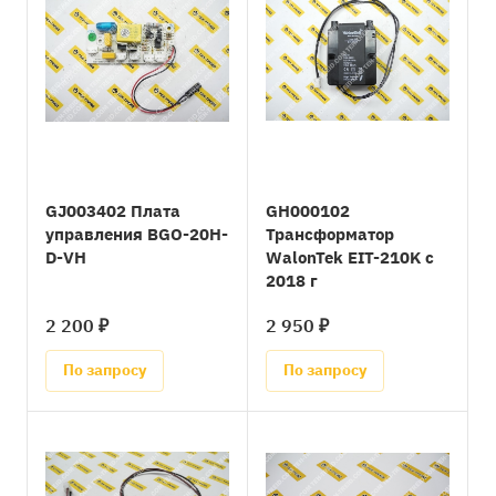
GJ003402 Плата
GH000102
управления BGO-20H-
Трансформатор
D-VH
WalonTek EIT-210K с
2018 г
2 200 ₽
2 950 ₽
По запросу
По запросу