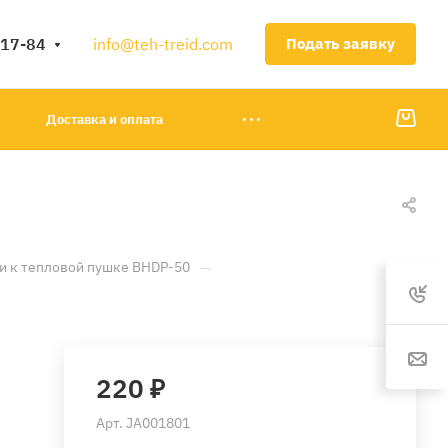
-17-84
info@teh-treid.com
Подать заявку
Доставка и оплата
—
и к тепловой пушке BHDP-50
220 ₽
Арт.
JA001801