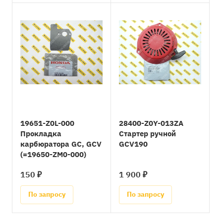
19651-Z0L-000
28400-Z0Y-013ZA
Прокладка
Стартер ручной
карбюратора GC, GCV
GCV190
(=19650-ZM0-000)
150 ₽
1 900 ₽
По запросу
По запросу