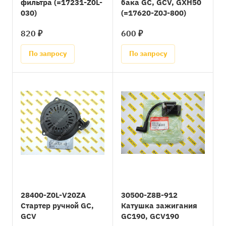
фильтра (=17231-Z0L-
бака GC, GCV, GXH50
030)
(=17620-Z0J-800)
820 ₽
600 ₽
По запросу
По запросу
28400-Z0L-V20ZA
30500-Z8B-912
Стартер ручной GC,
Катушка зажигания
GCV
GC190, GCV190