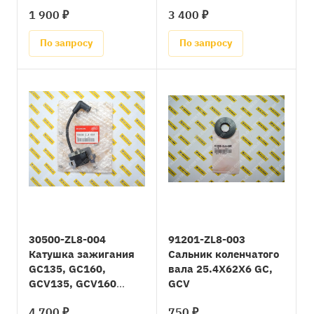
1 900 ₽
3 400 ₽
По запросу
По запросу
30500-ZL8-004
91201-ZL8-003
Катушка зажигания
Сальник коленчатого
GC135, GC160,
вала 25.4X62X6 GC,
GCV135, GCV160
GCV
(=30500-ZL8-014)
4 700 ₽
750 ₽