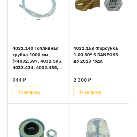
4031.140 Топливная
4031.163 Форсунка
трубка 1000 мм
1.00 80° S DANFOSS
(=4032.597, 4032.595,
до 2013 года
4032.434, 4032.435,
4032.436) до 2010
944 ₽
2 300 ₽
года
По запросу
По запросу