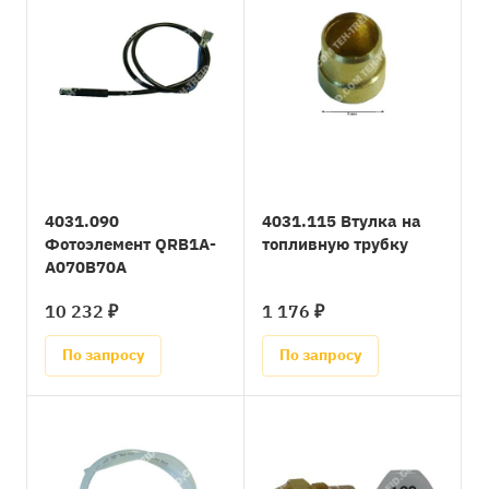
4031.090
4031.115 Втулка на
Фотоэлемент QRB1A-
топливную трубку
A070B70A
10 232 ₽
1 176 ₽
По запросу
По запросу