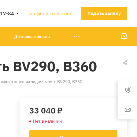
-17-84
info@teh-treid.com
Подать заявку
Доставка и оплата
ь BV290, B360
рышка верхняя задняя часть BV290, B360
33 040 ₽
Нет в наличии