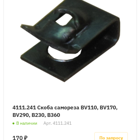
4111.241 Скоба самореза BV110, BV170,
BV290, B230, B360
В наличии
Арт.
4111.241
170 ₽
По запросу