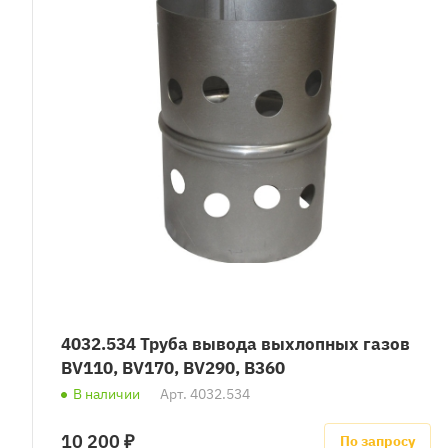
4032.534 Труба вывода выхлопных газов
BV110, BV170, BV290, B360
В наличии
Арт.
4032.534
10 200 ₽
По запросу