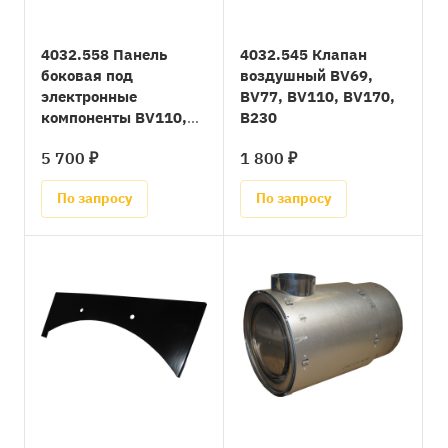
4032.558 Панель
4032.545 Клапан
боковая под
воздушный BV69,
электронные
BV77, BV110, BV170,
компоненты BV110,
B230
BV170, B230
5 700 ₽
1 800 ₽
По запросу
По запросу