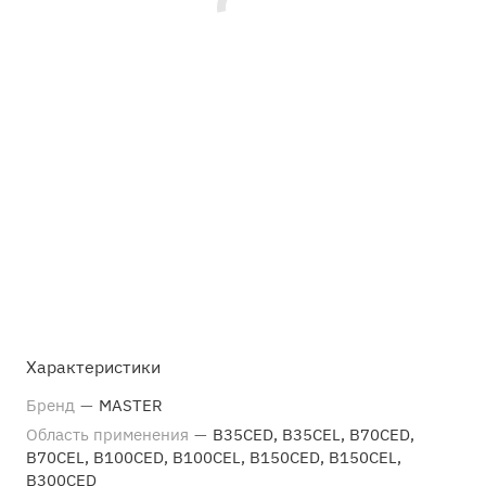
Характеристики
Бренд
—
MASTER
Область применения
—
B35CED, B35CEL, B70CED,
B70CEL, B100CED, B100CEL, B150CED, B150CEL,
B300CED