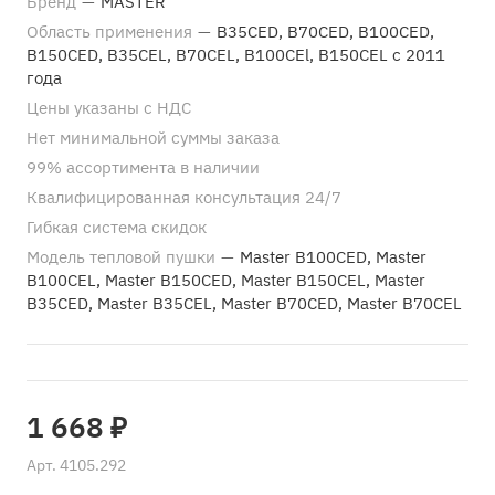
Бренд
—
MASTER
Область применения
—
В35CED, В70CED, В100CED,
В150CED, B35CEL, B70CEL, B100CEl, B150CEL с 2011
года
Цены указаны с НДС
Нет минимальной суммы заказа
99% ассортимента в наличии
Квалифицированная консультация 24/7
Гибкая система скидок
Модель тепловой пушки
—
Master B100CED, Master
B100CEL, Master B150CED, Master B150CEL, Master
B35CED, Master B35CEL, Master B70CED, Master B70CEL
1 668 ₽
Арт.
4105.292