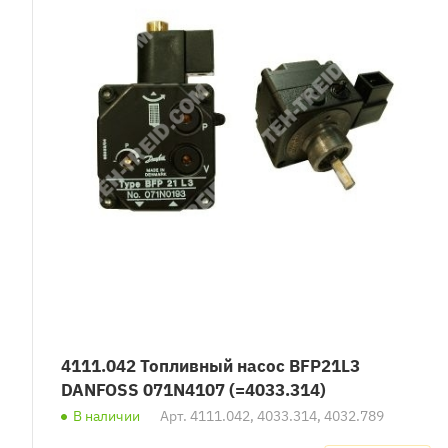
4111.042 Топливный насос BFP21L3
DANFOSS 071N4107 (=4033.314)
В наличии
Арт.
4111.042, 4033.314, 4032.789