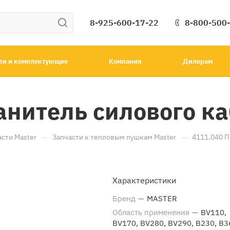
8-925-600-17-22
8-800-500
ти и комплектующие
Компания
Дилерам
нитель силового ка
—
—
асти Master
Запчасти к тепловым пушкам Master
4111.040 П
Характеристики
Бренд
—
MASTER
Область применения
—
BV110,
BV170, BV280, BV290, B230, B3