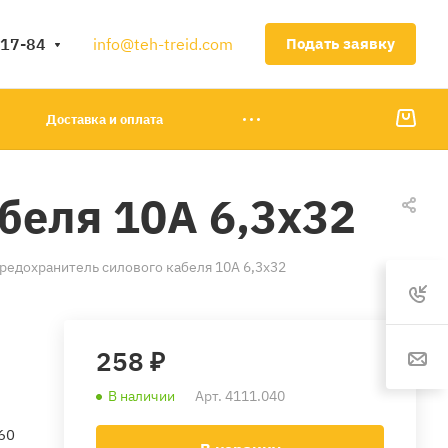
-17-84
info@teh-treid.com
Подать заявку
Доставка и оплата
беля 10А 6,3x32
редохранитель силового кабеля 10А 6,3x32
258 ₽
В наличии
Арт.
4111.040
60