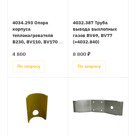
4034.293 Опора
4032.387 Труба
корпуса
вывода выхлопных
теплонагревателя
газов BV69, BV77
B230, BV110, BV170 с
(=4032.840)
2017 года
4 800
8 800 ₽
По запросу
По запросу