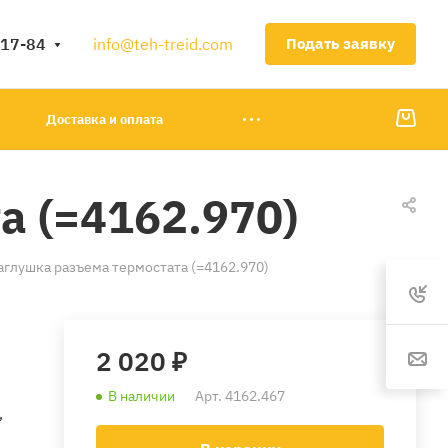
-17-84
info@teh-treid.com
Подать заявку
Доставка и оплата
а (=4162.970)
аглушка разъема термостата (=4162.970)
2 020 ₽
В наличии
Арт.
4162.467
,