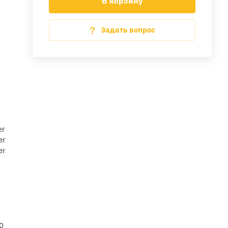
В корзину
,
Задать вопрос
er
er
er
0