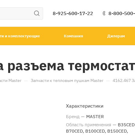
8-925-600-17-22
8-800-500
ти и комплектующие
Компания
Дилерам
 разъема термостат
—
—
асти Master
Запчасти к тепловым пушкам Master
4162.467 З
Характеристики
Бренд
—
MASTER
Область применения
—
B35CED
B70CED, B100CED, B150CED,