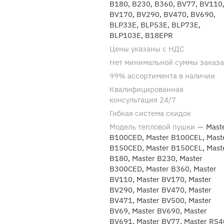
B180, B230, B360, BV77, BV110
BV170, BV290, BV470, BV690,
BLP33E, BLP53E, BLP73E,
BLP103E, B18EPR
Цены указаны с НДС
Нет минимальной суммы заказа
99% ассортимента в наличии
Квалифицированная
консультация 24/7
Гибкая система скидок
Модель тепловой пушки
—
Mast
B100CED, Master B100CEL, Mast
B150CED, Master B150CEL, Mast
B180, Master B230, Master
B300CED, Master B360, Master
BV110, Master BV170, Master
BV290, Master BV470, Master
BV471, Master BV500, Master
BV69, Master BV690, Master
BV691, Master BV77, Master RS4