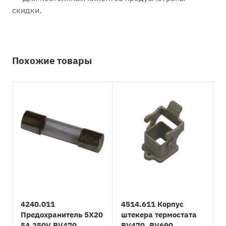
скидки.
Похожие товары
4240.011
4514.611 Корпус
Предохранитель 5X20
штекера термостата
5A 250V BV470,
BV470, BV690