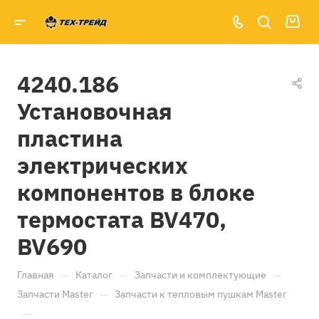
4240.186
Установочная
пластина
электрических
компонентов в блоке
термостата BV470,
BV690
—
—
—
Главная
Каталог
Запчасти и комплектующие
—
Запчасти Master
Запчасти к тепловым пушкам Master
—