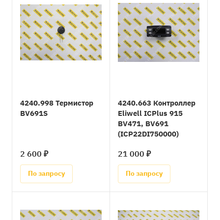
4240.998 Термистор
4240.663 Контроллер
BV691S
Eliwell ICPlus 915
BV471, BV691
(ICP22DI750000)
2 600 ₽
21 000 ₽
По запросу
По запросу