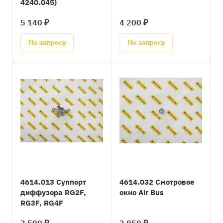
4240.045)
5 140 ₽
4 200 ₽
По запросу
По запросу
4614.013 Суппорт
4614.032 Смотровое
диффузора RG2F,
окно Air Bus
RG3F, RG4F