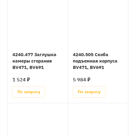
4240.477 Заглушка
4240.505 Скоба
камеры сгорания
подъемная корпуса
BV471, BV691
BV471, BV691
1 524 ₽
5 984 ₽
По запросу
По запросу