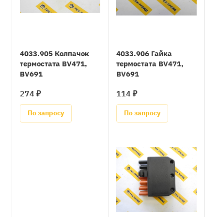
4033.905 Колпачок
4033.906 Гайка
термостата BV471,
термостата BV471,
BV691
BV691
274 ₽
114 ₽
По запросу
По запросу