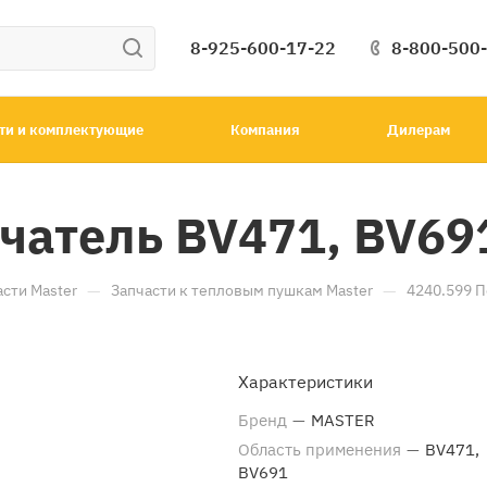
8-925-600-17-22
8-800-500
ти и комплектующие
Компания
Дилерам
чатель BV471, BV69
—
—
асти Master
Запчасти к тепловым пушкам Master
4240.599 
Характеристики
Бренд
—
MASTER
Область применения
—
BV471,
BV691