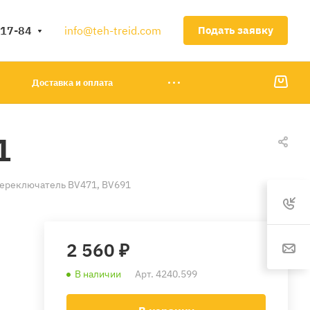
-17-84
info@teh-treid.com
Подать заявку
Доставка и оплата
1
Переключатель BV471, BV691
2 560 ₽
В наличии
Арт.
4240.599