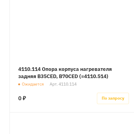
4110.114 Опора корпуса нагревателя
задняя B35CED, B70CED (=4110.514)
Ожидается
Арт.
4110.114
0 ₽
По запросу