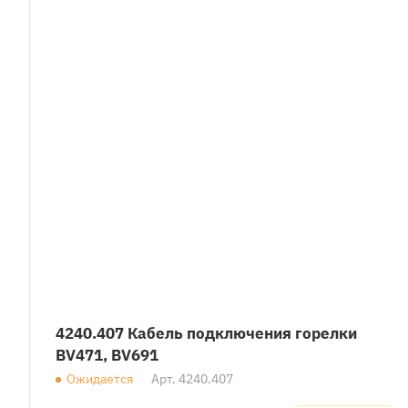
4240.407 Кабель подключения горелки
BV471, BV691
Ожидается
Арт.
4240.407