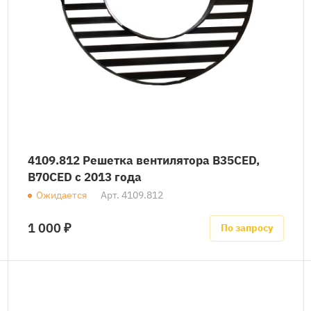
4109.812 Решетка вентилятора B35CED,
B70CED с 2013 года
Ожидается
Арт.
4109.812
1 000 ₽
По запросу