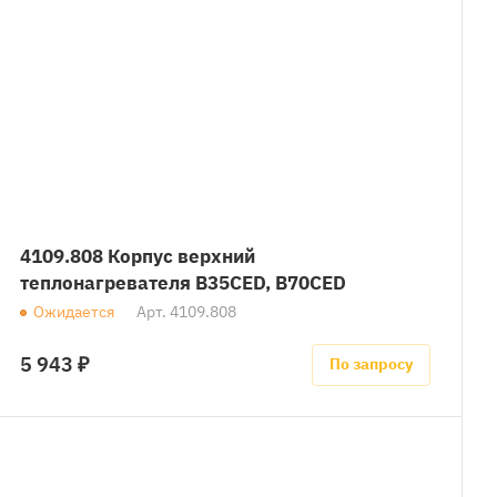
4109.808 Корпус верхний
теплонагревателя B35CED, B70CED
Ожидается
Арт.
4109.808
5 943 ₽
По запросу