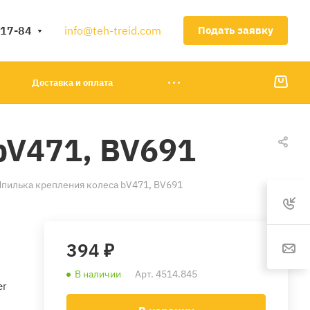
-17-84
info@teh-treid.com
Подать заявку
Доставка и оплата
bV471, BV691
пилька крепления колеса bV471, BV691
394 ₽
В наличии
Арт.
4514.845
er