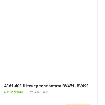
4161.401 Штекер термостата BV471, BV691
В наличии
Арт.
4161.401