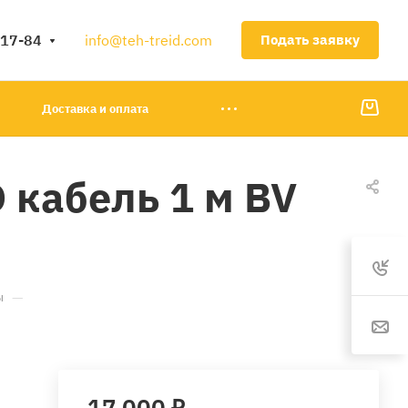
-17-84
info@teh-treid.com
Подать заявку
Доставка и оплата
 кабель 1 м BV
—
ы
17 000 ₽