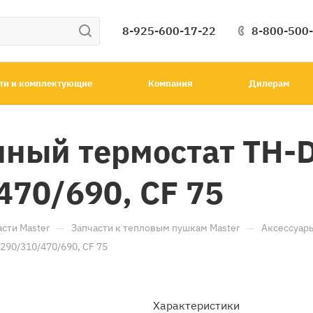
8-925-600-17-22
8-800-500
ти и комплектующие
Компания
Дилерам
ный термостат TH-D
470/690, CF 75
—
—
асти Master
Запчасти к тепловым пушкам Master
Аксессуар
290/310/470/690, CF 75
Характеристики