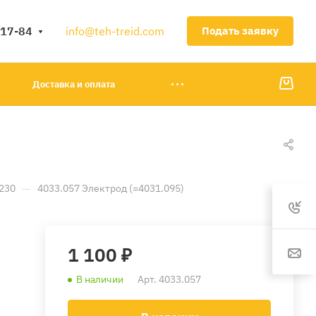
-17-84
info@teh-treid.com
Подать заявку
Доставка и оплата
—
230
4033.057 Электрод (=4031.095)
1 100 ₽
В наличии
Арт.
4033.057