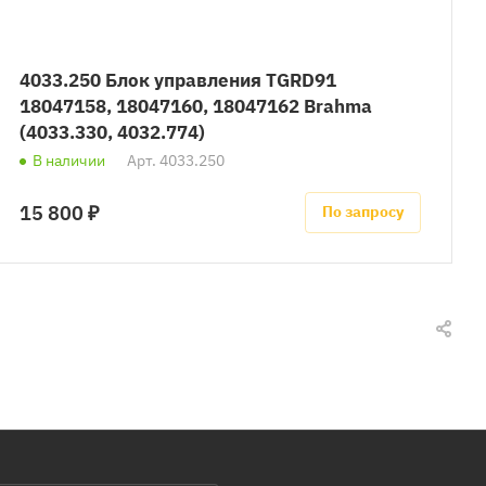
4033.250 Блок управления TGRD91
18047158, 18047160, 18047162 Brahma
(4033.330, 4032.774)
В наличии
Арт.
4033.250
15 800 ₽
По запросу