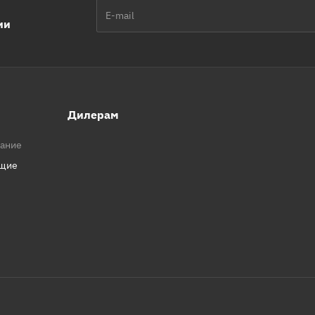
ии
Дилерам
вание
ющие