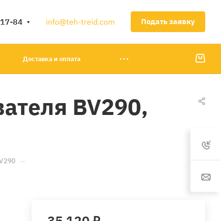
-17-84
info@teh-treid.com
Подать заявку
Доставка и оплата
ателя BV290,
—
BV290
35 120 ₽