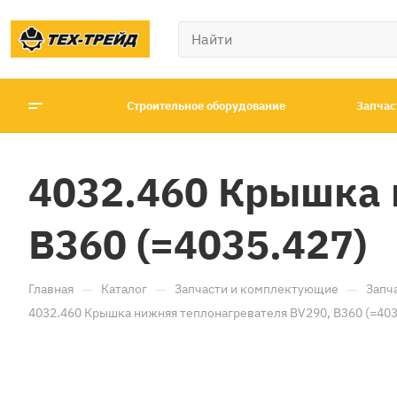
Строительное оборудование
Запчас
4032.460 Крышка 
B360 (=4035.427)
—
—
—
Главная
Каталог
Запчасти и комплектующие
Запч
4032.460 Крышка нижняя теплонагревателя BV290, B360 (=403