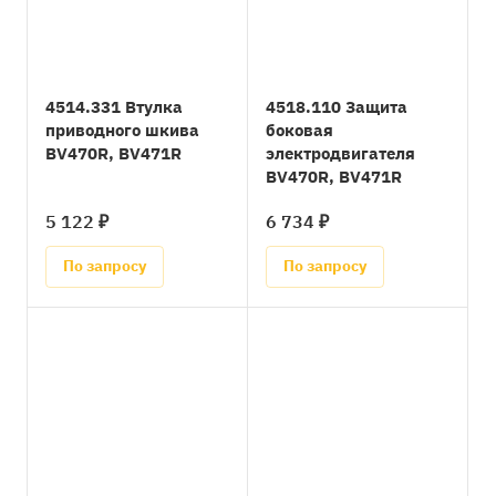
4514.331 Втулка
4518.110 Защита
приводного шкива
боковая
BV470R, BV471R
электродвигателя
BV470R, BV471R
5 122 ₽
6 734 ₽
По запросу
По запросу