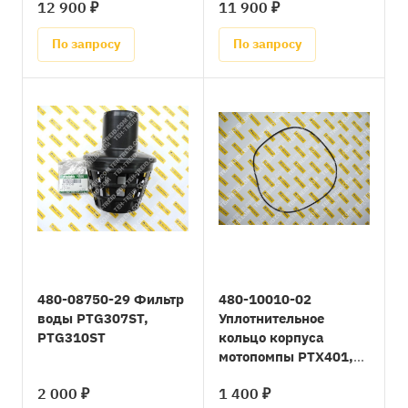
12 900 ₽
11 900 ₽
По запросу
По запросу
480-08750-29 Фильтр
480-10010-02
воды PTG307ST,
Уплотнительное
PTG310ST
кольцо корпуса
мотопомпы PTX401,
PTD406
2 000 ₽
1 400 ₽