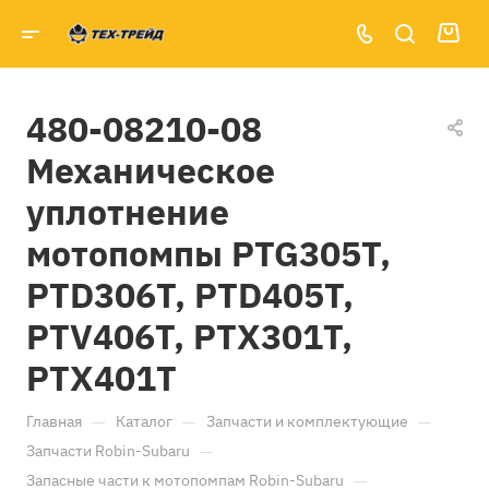
480-08210-08
Механическое
уплотнение
мотопомпы PTG305T,
PTD306T, PTD405T,
PTV406T, PTX301T,
PTX401T
—
—
—
Главная
Каталог
Запчасти и комплектующие
—
Запчасти Robin-Subaru
—
Запасные части к мотопомпам Robin-Subaru