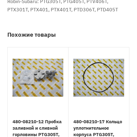
Robin-Subaru: PTG305T, PTG405T, PTV406T,
PTX301T, PTX401, PTX401T, PTD306T, PTD405T
Похожие товары
480-08210-12 Пробка
480-08210-17 Кольцо
заливной и сливной
уплотнительное
горловины PTG305T,
корпуса PTG305T,