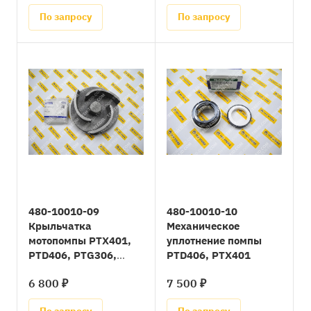
По запросу
По запросу
480-10010-09
480-10010-10
Крыльчатка
Механическое
мотопомпы PTX401,
уплотнение помпы
PTD406, PTG306,
PTD406, PTX401
PTG405, PTG406
6 800 ₽
7 500 ₽
(=A31929)