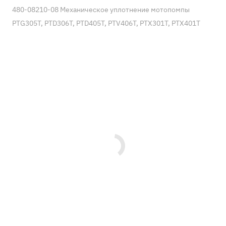
480-08210-08 Механическое уплотнение мотопомпы
PTG305T, PTD306T, PTD405T, PTV406T, PTX301T, PTX401T