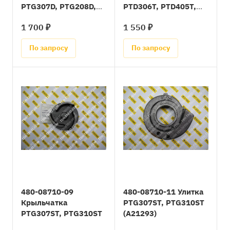
PTG307D, PTG208D,
PTD306T, PTD405T,
PTD405T, PTD406T,
PTX301T, PTX401T,
1 700 ₽
1 550 ₽
PTX301T, PTV406T
PTV406T
(=480-05310-18)
По запросу
По запросу
480-08710-09
480-08710-11 Улитка
Крыльчатка
PTG307ST, PTG310ST
PTG307ST, PTG310ST
(A21293)