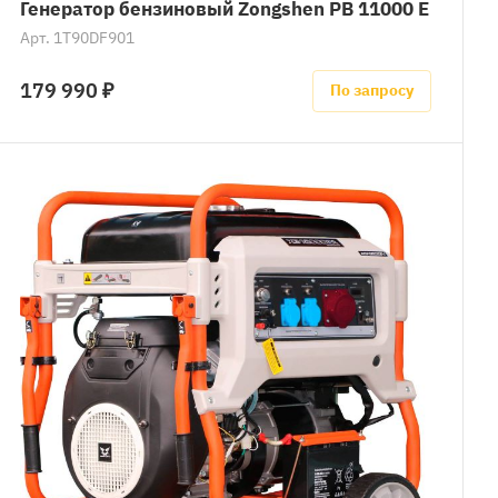
Генератор бензиновый Zongshen PB 11000 E
Арт.
1T90DF901
179 990 ₽
По запросу