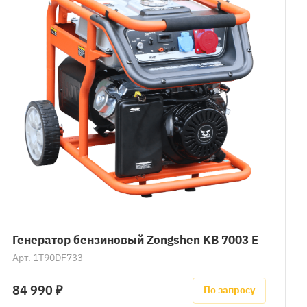
Генератор бензиновый Zongshen KB 7003 E
Арт.
1T90DF733
84 990 ₽
По запросу