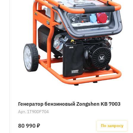
Генератор бензиновый Zongshen KB 7003
Арт.
1T90DF704
80 990 ₽
По запросу