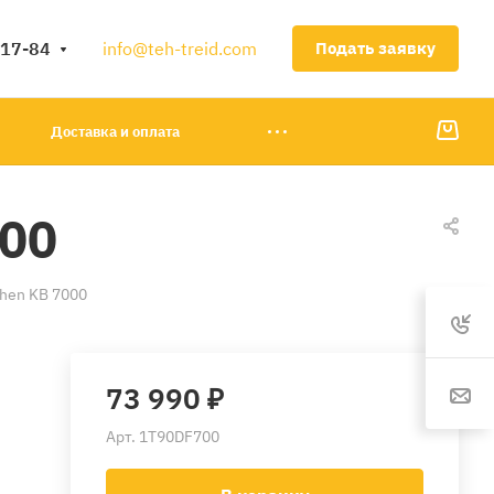
-17-84
info@teh-treid.com
Подать заявку
Доставка и оплата
000
hen KB 7000
73 990 ₽
Арт.
1T90DF700
7