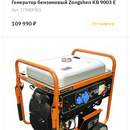
Генератор бензиновый Zongshen KB 9003 E
Арт.
1T90DF801
109 990 ₽
По запросу