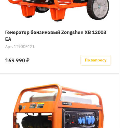
Генератор бензиновый Zongshen XB 12003
EA
Арт.
1T90DF121
169 990 ₽
По запросу