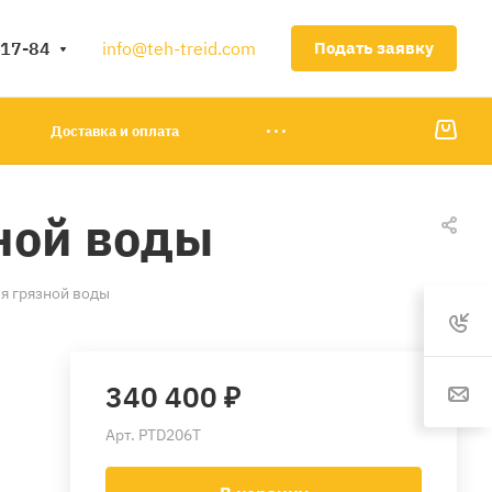
-17-84
info@teh-treid.com
Подать заявку
Доставка и оплата
зной воды
ля грязной воды
340 400 ₽
Арт.
PTD206T