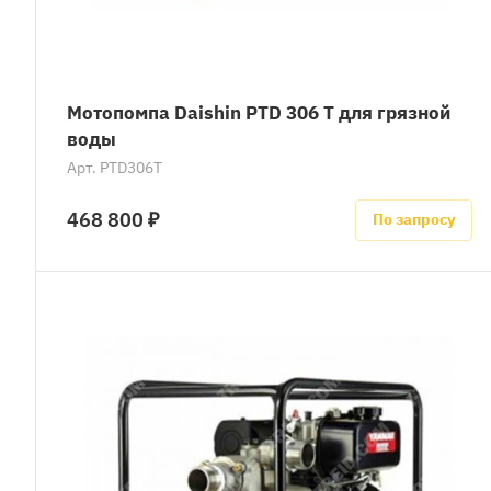
Мотопомпа Daishin PTD 306 T для грязной
воды
Арт.
PTD306T
468 800 ₽
По запросу