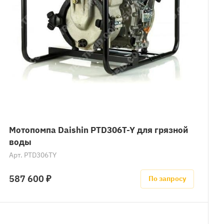
Мотопомпа Daishin PTD306T-Y для грязной
воды
Арт.
PTD306TY
587 600 ₽
По запросу