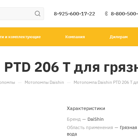
8-925-600-17-22
8-800-500
ти и комплектующие
Компания
Дилерам
 PTD 206 T для гря
—
—
опомпы
Мотопомпы Daishin
Мотопомпа Daishin PTD 206 T д
Характеристики
Бренд
—
DaiShin
Область применения
—
Грязная
вода