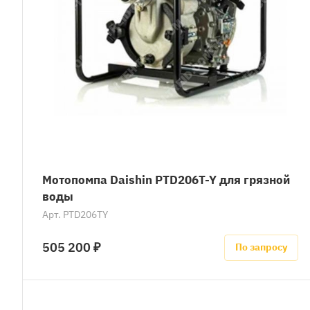
Мотопомпа Daishin PTD206T-Y для грязной
воды
Арт.
PTD206TY
505 200 ₽
По запросу