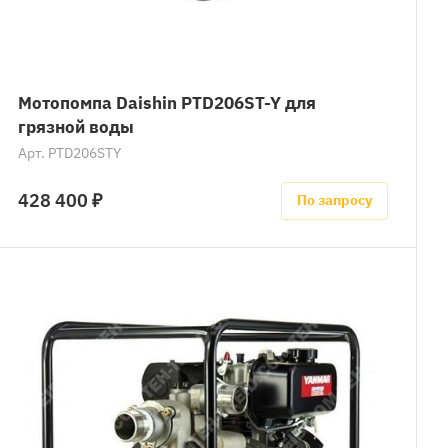
Мотопомпа Daishin PTD206ST-Y для
грязной воды
Арт.
PTD206STY
428 400 ₽
По запросу