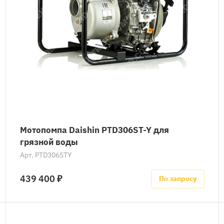
Мотопомпа Daishin PTD306ST-Y для
грязной воды
Арт.
PTD306STY
439 400 ₽
По запросу