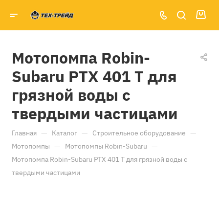
Мотопомпа Robin-
Subaru PTХ 401 T для
грязной воды c
твердыми частицами
—
—
—
Главная
Каталог
Строительное оборудование
—
—
Мотопомпы
Мотопомпы Robin-Subaru
Мотопомпа Robin-Subaru PTХ 401 T для грязной воды c
твердыми частицами