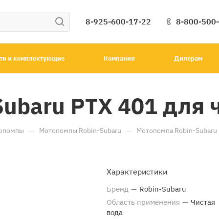
8-925-600-17-22
8-800-500
ти и комплектующие
Компания
Дилерам
ubaru PTX 401 для 
—
—
опомпы
Мотопомпы Robin-Subaru
Мотопомпа Robin-Subaru 
Характеристики
Бренд
—
Robin-Subaru
Область применения
—
Чистая
вода