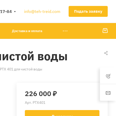
-17-84
info@teh-treid.com
Подать заявку
Доставка и оплата
чистой воды
PTX 401 для чистой воды
226 000 ₽
Арт.
PTХ401