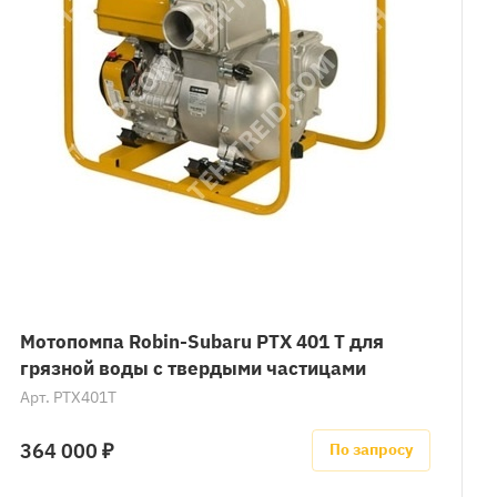
Мотопомпа Robin-Subaru PTХ 401 T для
грязной воды c твердыми частицами
Арт.
PTX401T
364 000 ₽
По запросу