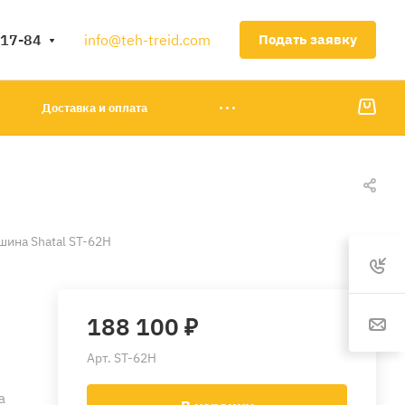
-17-84
info@teh-treid.com
Подать заявку
Доставка и оплата
шина Shatal ST-62H
188 100 ₽
Арт.
ST-62H
а