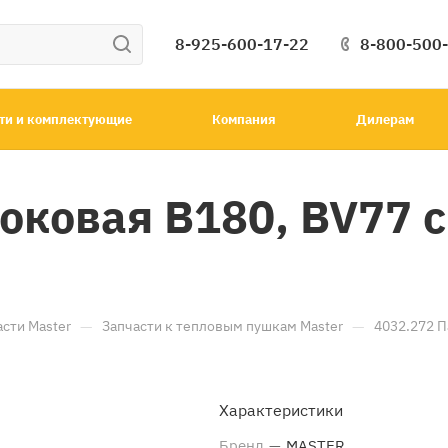
8-925-600-17-22
8-800-500
ти и комплектующие
Компания
Дилерам
оковая B180, BV77 с
—
—
асти Master
Запчасти к тепловым пушкам Master
4032.272 П
Характеристики
Бренд
—
MASTER