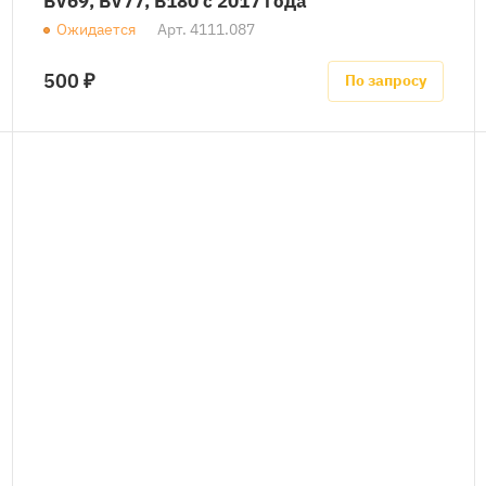
BV69, BV77, B180 с 2017 года
Ожидается
Арт.
4111.087
500 ₽
По запросу