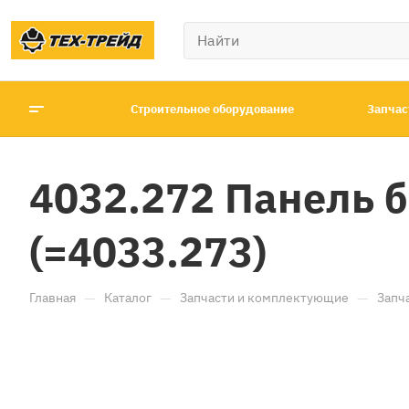
Строительное оборудование
Запчас
4032.272 Панель б
(=4033.273)
—
—
—
Главная
Каталог
Запчасти и комплектующие
Запч