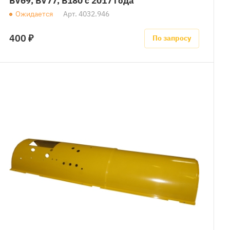
BV69, BV77, B180 с 2017 года
Ожидается
Арт.
4032.946
400 ₽
По запросу