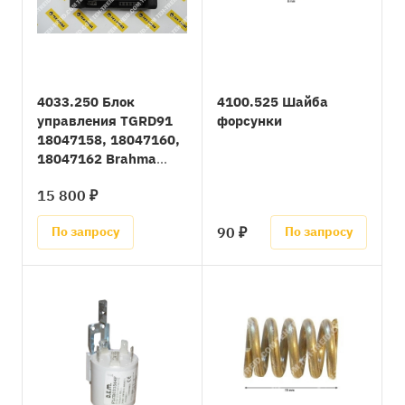
4033.250 Блок
4100.525 Шайба
управления TGRD91
форсунки
18047158, 18047160,
18047162 Brahma
(4033.330, 4032.774)
15 800 ₽
90 ₽
По запросу
По запросу