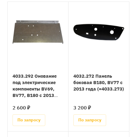
4033.292 Онование
4032.272 Панель
под электрические
боковая B180, BV77 с
компоненты BV69,
2013 года (=4033.273)
BV77, B180 с 2013
года
2 600 ₽
3 200 ₽
По запросу
По запросу