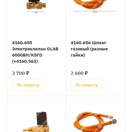
4160.655
4160.656 Шланг
Электроклапан OLAB
газовый (разные
6000BH/K5FD
гайки)
(=4160.562)
3 700 ₽
2 600 ₽
По запросу
По запросу