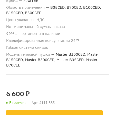
Бренд
—
MASTER
Область применения
—
В35CED, В70CED, B100CED,
B150CED, B300CED
Цены указаны с НДС
Нет минимальной суммы заказа
99% ассортимента в наличии
Квалифицированная консультация 24/7
Гибкая система скидок
Модель тепловой пушки
—
Master B100CED, Master
B150CED, Master B300CED, Master B35CED, Master
B70CED
6 600 ₽
В наличии
Арт.
4111.885