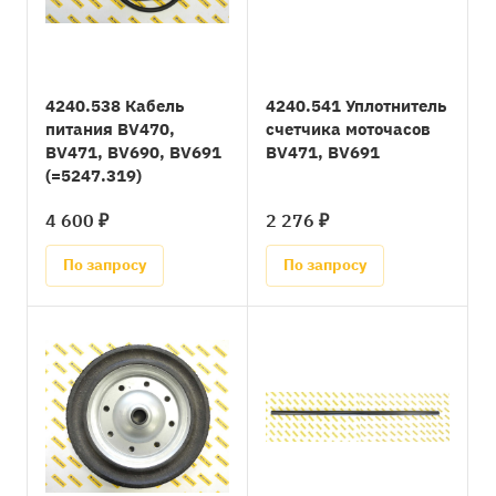
4240.538 Кабель
4240.541 Уплотнитель
питания BV470,
счетчика моточасов
BV471, BV690, BV691
BV471, BV691
(=5247.319)
4 600 ₽
2 276 ₽
По запросу
По запросу