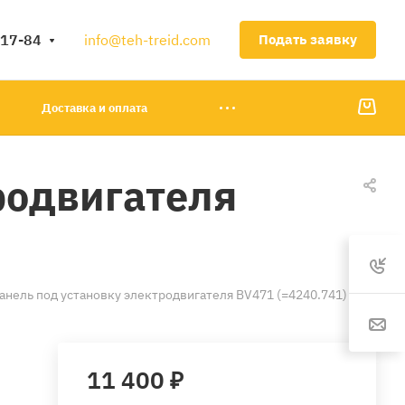
-17-84
info@teh-treid.com
Подать заявку
Доставка и оплата
родвигателя
анель под установку электродвигателя BV471 (=4240.741)
11 400 ₽