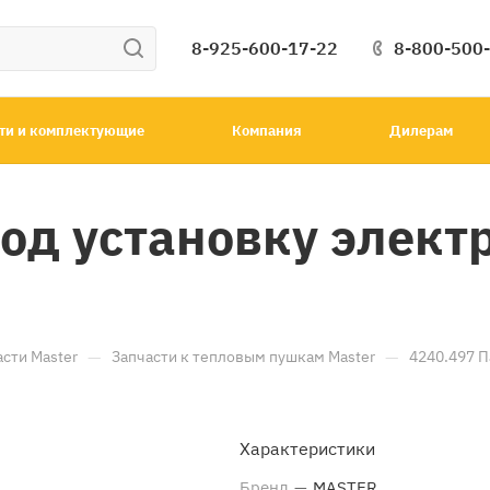
8-925-600-17-22
8-800-500
ти и комплектующие
Компания
Дилерам
под установку элект
—
—
асти Master
Запчасти к тепловым пушкам Master
4240.497 П
Характеристики
Бренд
—
MASTER