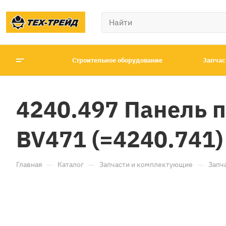
Строительное оборудование
Запчас
4240.497 Панель 
BV471 (=4240.741)
—
—
—
Главная
Каталог
Запчасти и комплектующие
Запч