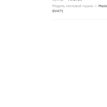
Модель тепловой пушки
—
Mast
BV471