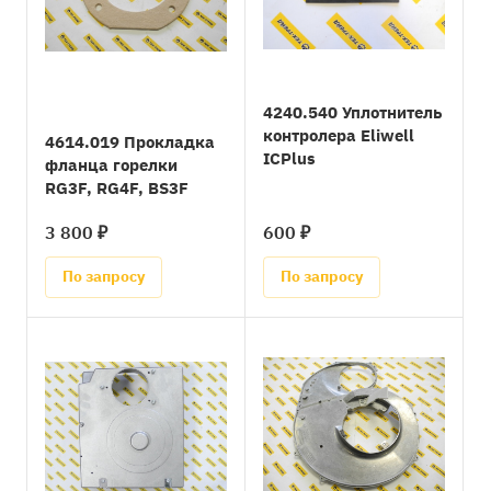
4240.540 Уплотнитель
контролера Eliwell
4614.019 Прокладка
ICPlus
фланца горелки
RG3F, RG4F, BS3F
3 800 ₽
600 ₽
По запросу
По запросу