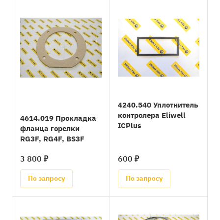
4240.540 Уплотнитель
контролера Eliwell
4614.019 Прокладка
ICPlus
фланца горелки
RG3F, RG4F, BS3F
3 800 ₽
600 ₽
По запросу
По запросу