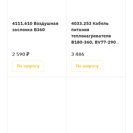
4111.610 Воздушная
4033.253 Кабель
заслонка B360
питания
теплонагревателя
B180-360, BV77-290
(=4033.302, 4033.252)
2 590 ₽
3 486
По запросу
По запросу