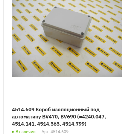
4514.609 Короб изоляционный под
автоматику BV470, BV690 (=4240.047,
4514.141, 4514.565, 4514.799)
В наличии
Арт.
4514.609