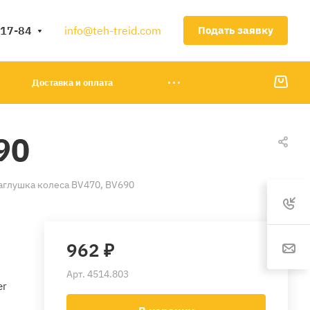
-17-84
info@teh-treid.com
Подать заявку
Доставка и оплата
90
аглушка колеса BV470, BV690
962 ₽
Арт.
4514.803
er