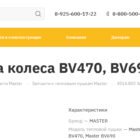
8-925-600-17-22
8-800-500
ти и комплектующие
Компания
Дилерам
а колеса BV470, BV6
—
—
асти Master
Запчасти к тепловым пушкам Master
4514.803 З
Характеристики
Бренд
—
MASTER
Модель тепловой пушки
—
Mast
BV470, Master BV690