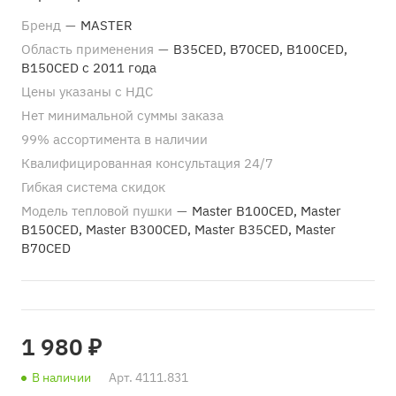
Бренд
—
MASTER
Область применения
—
В35CED, В70CED, В100CED,
В150CED с 2011 года
Цены указаны с НДС
Нет минимальной суммы заказа
99% ассортимента в наличии
Квалифицированная консультация 24/7
Гибкая система скидок
Модель тепловой пушки
—
Master B100CED, Master
B150CED, Master B300CED, Master B35CED, Master
B70CED
1 980 ₽
В наличии
Арт.
4111.831